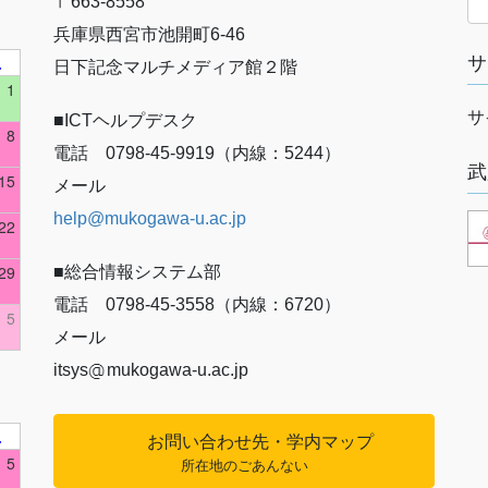
〒663-8558
兵庫県西宮市池開町6-46
土
サ
日下記念マルチメディア館２階
1
サ
■ICTヘルプデスク
8
電話 0798-45-9919（内線：5244）
武
15
メール
help@mukogawa-u.ac.jp
22
29
■総合情報システム部
電話 0798-45-3558（内線：6720）
5
メール
itsys
mukogawa-u.ac.jp
土
お問い合わせ先・学内マップ
5
所在地のごあんない