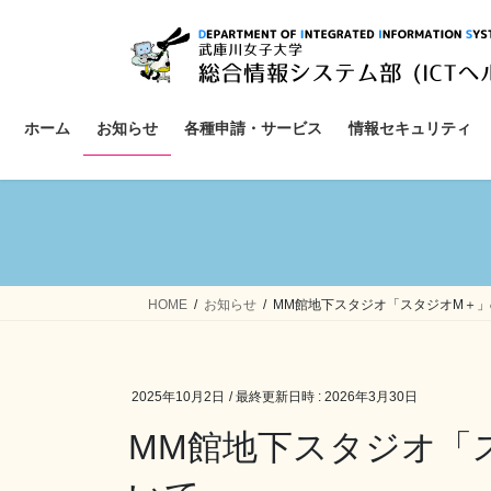
コ
ナ
ン
ビ
テ
ゲ
ン
ー
ツ
シ
ホーム
お知らせ
各種申請・サービス
情報セキュリティ
へ
ョ
ス
ン
キ
に
ッ
移
プ
動
HOME
お知らせ
MM館地下スタジオ「スタジオM＋
2025年10月2日
/ 最終更新日時 :
2026年3月30日
MM館地下スタジオ「