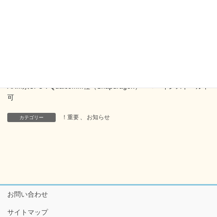
Snapdragon搭載（CPU）のPCについて、SPSS Statisticsのいずれ
のバージョンも現時点ではインストールができません。
PCを購入の際は、ご注意ください。
＜参考＞
x86系CPU：Intel社（Core）、AMD社（Ryzen） → インスト
ール可能
ARM系CPU：Qualcomm社（Snapdragon） → インストール不
可
！重要
、
お知らせ
カテゴリー
お問い合わせ
サイトマップ